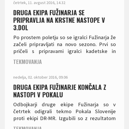
četrtek, 11. avgust 2016, 14.32
DRUGA EKIPA FUŽINARJA SE
PRIPRAVLJA NA KRSTNE NASTOPE V
3.DOL
Po prostem poletju so se igralci Fužinarja že
začeli pripravljati na novo sezono. Prvi so
pričeli s pripravami igralci kadetske in
mladinske ekipe, ki bodo letos nastopali
TEKMOVANJA
tudi v 3. DOL vzhod. Prvi trening so opravili v
torek 9. avgusta, ekipa pa bo popolna do
nedelja, 02. oktober 2016, 09.06
konca avgusta, ko se bodo priključili še
zadnji "dopustniki".
DRUGA EKIPA FUŽINARJE KONČALA Z
NASTOPI V POKALU
Odbojkarji druge ekipe Fužinarja so v
četrtek odigrali tekmo Pokala Slovenije
proti ekipi DR-MR. Izgubili so z rezultatom
3:0, ampak so na trenutke pokazali dobro
TEKMOVANJA