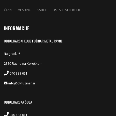
ČLANI
MLADINCI
KADETI
OSTALE SELEKCIJE
INFORMACIJE
ODBOJKARSKI KLUB FUŽINAR METAL RAVNE
Na gradu 6
2390 Ravne na Koroškem
040 833 611
info@okfuzinar.si
ODBOJKARSKA ŠOLA
040 833 611