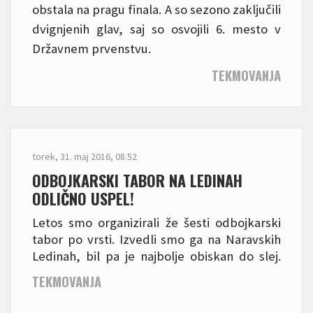
obstala na pragu finala. A so sezono zaključili
dvignjenih glav, saj so osvojili 6. mesto v
Državnem prvenstvu.
TEKMOVANJA
torek, 31. maj 2016, 08.52
ODBOJKARSKI TABOR NA LEDINAH
ODLIČNO USPEL!
Letos smo organizirali že šesti odbojkarski
tabor po vrsti. Izvedli smo ga na Naravskih
Ledinah, bil pa je najbolje obiskan do slej.
Poleg obilo aktivnosti nam je služilo tudi
TEKMOVANJA
vreme, ki je poskrbelo da smo resnično
uživali!