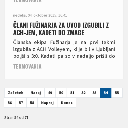
igro, kar je dobra novica pred pričetkom
3.DOL.
nedelja, 04. oktober 2015, 16.41
ČLANI FUŽINARJA ZA UVOD IZGUBILI Z
ACH-JEM, KADETI DO ZMAGE
Članska ekipa Fužinarja je na prvi tekmi
izgubila z ACH Volleyem, ki je bil v Ljubljani
boljši s 3:0. Kadeti pa so v nedeljo prišli do
ene zmage.
TEKMOVANJA
Začetek
Nazaj
49
50
51
52
53
54
55
56
57
58
Naprej
Konec
Stran 54 od 71