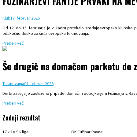
FUŽINARJEVI FANTJE PRVAKI NA ME
Klub
17. februar 2026
Od 12. do 15. februarja je v Zadru potekalo srednjeevropsko klubsko 
odskočno desko za širša evropska tekmovanja.
Preberi več
Še drugič na domačem parketu do 
Tekmovanja
01. februar 2026
Derbi začelja je zasluženo pripadel domačim odbojkarjem Fužinarja iz Raven
Preberi več
Zadnji rezultat
17.k 1A SK lige
OK Fužinar Ravne