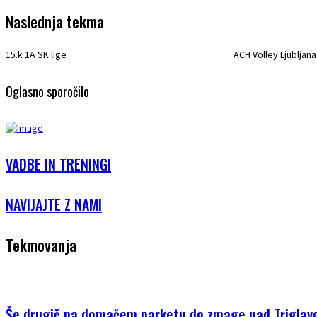
Naslednja tekma
15.k 1A SK lige
ACH Volley Ljubljana
Oglasno sporočilo
VADBE IN TRENINGI
NAVIJAJTE Z NAMI
Tekmovanja
Še drugič na domačem parketu do zmage nad Trigla