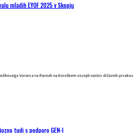
valu mladih EYOF 2025 v Skopju
žihovega Voranca na Ravnah na Koroškem osvojili naslov državnih prvakov z
iozno tudi s podporo GEN-I