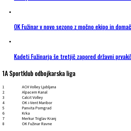
OK Fužinar v novo sezono z močno ekipo in doma
Kadeti Fužinarja še tretjič zapored državni prvaki
1A Sportklub odbojkarska liga
1
ACH Volley Ljubljana
2
Alpacem Kanal
3
Calcit Volley
4
OK i-Vent Maribor
5
Panvita Pomgrad
6
Krka
7
Merkur Triglav Kranj
8
OK Fužinar Ravne