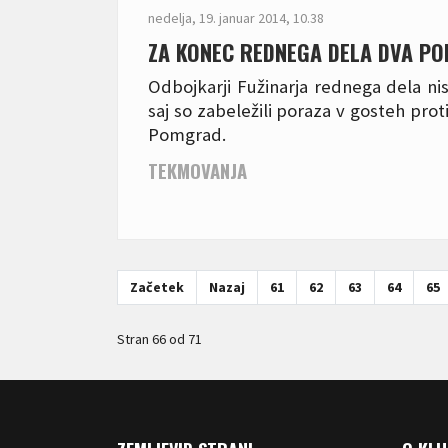
nedelja, 19. januar 2014, 10.38
ZA KONEC REDNEGA DELA DVA P
Odbojkarji Fužinarja rednega dela nis
saj so zabeležili poraza v gosteh prot
Pomgrad.
TEKMOVANJA
Začetek
Nazaj
61
62
63
64
65
Stran 66 od 71