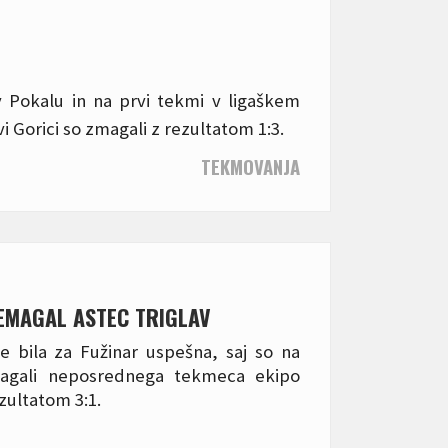
 v Pokalu in na prvi tekmi v ligaškem
vi Gorici so zmagali z rezultatom 1:3.
TEKMOVANJA
REMAGAL ASTEC TRIGLAV
e bila za Fužinar uspešna, saj so na
gali neposrednega tekmeca ekipo
ezultatom 3:1.