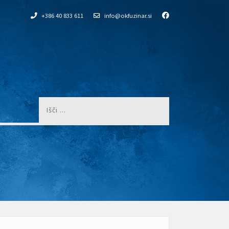
+386 40 833 611
info@okfuzinar.si
Išči
...