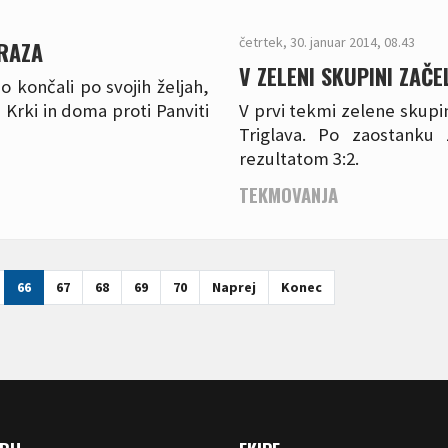
četrtek, 30. januar 2014, 08.43
ORAZA
V ZELENI SKUPINI ZAČE
o končali po svojih željah,
i Krki in doma proti Panviti
V prvi tekmi zelene skupin
Triglava. Po zaostanku
rezultatom 3:2.
TEKMOVANJA
66
67
68
69
70
Naprej
Konec