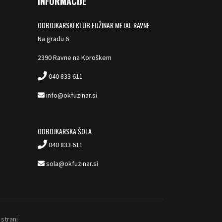
INFORMACIJE
ODBOJKARSKI KLUB FUŽINAR METAL RAVNE
Na gradu 6
2390 Ravne na Koroškem
040 833 611
info@okfuzinar.si
ODBOJKARSKA ŠOLA
040 833 611
sola@okfuzinar.si
strani