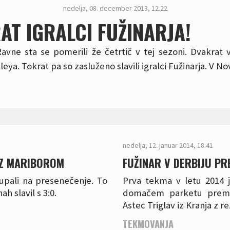
nedelja, 08. december 2013, 12.22
T IGRALCI FUŽINARJA!
avne sta se pomerili že četrtič v tej sezoni. Dvakrat
leya. Tokrat pa so zasluženo slavili igralci Fužinarja. V No
nedelja, 12. januar 2014, 18.41
 Z MARIBOROM
FUŽINAR V DERBIJU P
upali na presenečenje. To
Prva tekma v letu 2014 j
ah slavil s 3:0.
domačem parketu prema
Astec Triglav iz Kranja z r
TEKMOVANJA