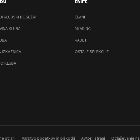
UBU
EKIPE
JI KLUBSKI DOSEŽKI
ČLANI
INA KLUBA
MLADINCI
LUBA
KADETI
 IZKAZNICA
OSTALE SELEKCIJE
O KLUBA
ne strani
Varstvo podatkov in piškotki
Avtorji strani
Oglaševanje na 