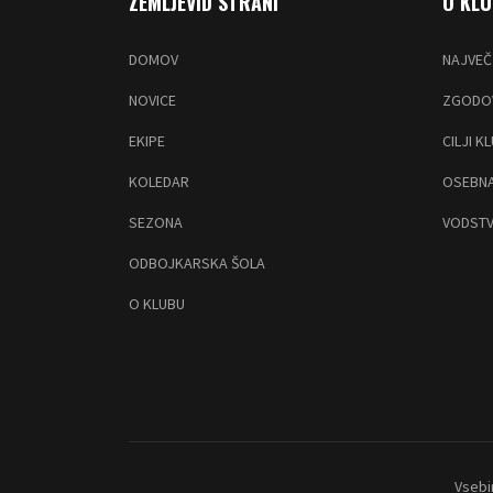
ZEMLJEVID STRANI
O KL
DOMOV
NAJVEČ
NOVICE
ZGODOV
EKIPE
CILJI K
KOLEDAR
OSEBNA
SEZONA
VODSTV
ODBOJKARSKA ŠOLA
O KLUBU
Vsebi